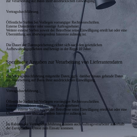
zur Verarbeitung auf Basis Ihrer ausdrücklichen Einwilligung.
Vertragsdurchführung.
Öffentliche Stellen bei Vorliegen vorrangiger Rechtsvorschriften.
Externe Dienstleister oder sonstige Auftragnehmer.
Weitere externe Stellen soweit der Betroffene seine Einwilligung erteilt hat oder eine
Übermittlung aus überwiegendem Interesse zulässig ist.
Die Dauer der Datenspeicherung richtet sich nach den gesetzlichen
Aufbewahrungspflichten und beträgt in der Regel 10 Jahre.
Spezifische Angaben zur Verarbeitung von Lieferantendaten
Zur Vertragsdurchführung mitgeteilte Daten; ggfs. darüber hinaus gehende Daten
zur Verarbeitung auf Basis Ihrer ausdrücklichen Einwilligung.
Vertragsdurchführung.
Öffentliche Stellen bei Vorliegen vorrangiger Rechtsvorschriften.
Externe Dienstleister oder sonstige Auftragnehmer.
Weitere externe Stellen soweit der Betroffene seine Einwilligung erteilt hat oder eine
Übermittlung aus überwiegendem Interesse zulässig ist.
Im Rahmen der Vertragsdurchführung können auch Auftragsverarbeiter außerhalb
der Europäischen Union zum Einsatz kommen.