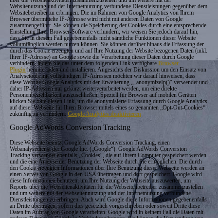
über die Websiteaktivitäten zusammenzustellen und um weitere mit der
Websitenutzung und der Internetnutzung verbundene Dienstleistungen gegenüber dem
Websitebetreiber zu erbringen. Die im Rahmen von Google Analytics von Ihrem
Browser übermittelte IP-Adresse wird nicht mit anderen Daten von Google
zusammengeführt. Sie können die Speicherung der Cookies durch eine entsprechende
Einstellung Ihrer Browser-Software verhindern; wir weisen Sie jedoch darauf hin,
dass Sie in diesem Fall gegebenenfalls nicht sämtliche Funktionen dieser Website
vollumfänglich werden nutzen können. Sie können darüber hinaus die Erfassung der
durch das Cookie erzeugten und auf Ihre Nutzung der Website bezogenen Daten (inkl.
Ihrer IP-Adresse) an Google sowie die Verarbeitung dieser Daten durch Google
verhindern, indem Sie das unter dem folgenden Link verfügbare
Browser-
Plugin
herunterladen und installieren. Angesichts der Diskussion um den Einsatz von
Analysetools mit vollständigen IP-Adressen möchten wir darauf hinweisen, dass
diese Website Google Analytics mit der Erweiterung „_anonymizeIp()“ verwendet und
daher IP-Adressen nur gekürzt weiterverarbeitet werden, um eine direkte
Personenbeziehbarkeit auszuschließen. Speziell für Browser auf mobilen Geräten
klicken Sie bitte diesen Link, um die anonymisierte Erfassung durch Google Analytics
auf dieser Webseite für Ihren Browser mittels eines so genannten „Opt-Out-Cookies“
zukünftig zu verhindern:
Google Analytics deaktivieren
Google AdWords Conversion Tracking
Diese Webseite benutzt Google AdWords Conversion Tracking, einen
Webanalysedienst der Google Inc. („Google“). Google AdWords Conversion
Tracking verwendet ebenfalls „Cookies“, die auf Ihrem Computer gespeichert werden
und die eine Analyse der Benutzung der Webseite durch Sie ermöglichen. Die durch
den Cookie erzeugten Informationen über Ihre Benutzung dieser Webseite werden an
einen Server von Google in den USA übertragen und dort gespeichert. Google wird
diese Informationen benutzen, um Ihre Nutzung der Webseite auszuwerten, um
Reports über die Webseitenaktivitäten für die Webseitenbetreiber zusammenzustellen
und um weitere mit der Webseitennutzung und der Internetnutzung verbundene
Dienstleistungen zu erbringen. Auch wird Google diese Informationen gegebenenfalls
an Dritte übertragen, sofern dies gesetzlich vorgeschrieben oder soweit Dritte diese
Daten im Auftrag von Google verarbeiten. Google wird in keinem Fall die Daten mit