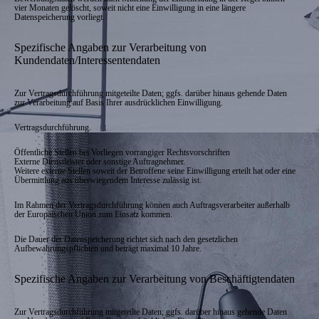
vier Monaten gelöscht, soweit nicht eine Einwilligung in eine längere
Datenspeicherung vorliegt.
Spezifische Angaben zur Verarbeitung von
Kundendaten/Interessentendaten
Zur Vertragsdurchführung mitgeteilte Daten; ggfs. darüber hinaus gehende Daten
zur Verarbeitung auf Basis Ihrer ausdrücklichen Einwilligung.
Vertragsdurchführung.
Öffentliche Stellen bei Vorliegen vorrangiger Rechtsvorschriften
Externe Dienstleister oder sonstige Auftragnehmer.
Weitere externe Stellen soweit der Betroffene seine Einwilligung erteilt hat oder eine
Übermittlung aus überwiegendem Interesse zulässig ist.
Im Rahmen der Vertragsdurchführung können auch Auftragsverarbeiter außerhalb
der Europäischen Union zum Einsatz kommen.
Die Dauer der Datenspeicherung richtet sich nach den gesetzlichen
Aufbewahrungspflichten und beträgt maximal 10 Jahre.
Spezifische Angaben zur Verarbeitung von Beschäftigtendaten
Zur Vertragsdurchführung mitgeteilte Daten; ggfs. darüber hinaus gehende Daten