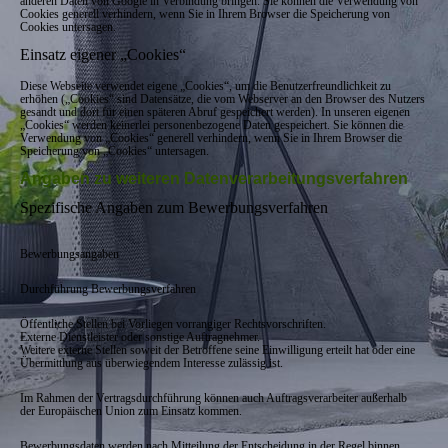
anderen Daten von Google in Verbindung bringen. Sie können die Verwendung von
Cookies generell verhindern, wenn Sie in Ihrem Browser die Speicherung von
Cookies untersagen.
Einsatz eigener „Cookies“
Diese Webseite verwendet eigene „Cookies“, um die Benutzerfreundlichkeit zu
erhöhen („Cookies“ sind Datensätze, die vom Webserver an den Browser des Nutzers
gesandt und dort für einen späteren Abruf gespeichert werden). In unseren eigenen
„Cookies“ werden keinerlei personenbezogene Daten gespeichert. Sie können die
Verwendung von „Cookies“ generell verhindern, wenn Sie in Ihrem Browser die
Speicherung von „Cookies“ untersagen.
Angaben zu weiteren Datenverarbeitungsverfahren
Spezifische Angaben zum Bewerbungsverfahren
Bewerbungsangaben
Durchführung Bewerbungsverfahren
Öffentliche Stellen bei Vorliegen vorrangiger Rechtsvorschriften.
Externe Dienstleister oder sonstige Auftragnehmer.
Weitere externe Stellen soweit der Betroffene seine Einwilligung erteilt hat oder eine
Übermittlung aus überwiegendem Interesse zulässig ist.
Im Rahmen der Vertragsdurchführung können auch Auftragsverarbeiter außerhalb
der Europäischen Union zum Einsatz kommen.
Bewerbungsdaten werden nach Mitteilung der Entscheidung in der Regel binnen