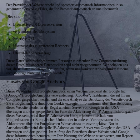
Der Provider der Website erhebt und speichert automatisch Informationen in so
genannten Server-Log Files, die Ihr Browser automatisch an uns übermittelt.
Dies sind:
Browsertyp und Browserversion
verwendetes Betriebssystem
Referiere URL
Hostname des zugreifenden Rechners
Uhrzeit der Serveranfrage
Diese Daten sind nicht bestimmten Personen zuordenbar. Eine Zusammenführung
dieser Daten mit anderen Datenquellen wird nicht vorgenommen. Wir behalten uns
vor, diese Daten nachträglich zu prüfen, wenn uns konkrete Anhaltspunkte für eine
rechtswidrige Nutzung bekannt werden.
Einsatz von Google Analytics
Diese Website benutzt Google Analytics, einen Webanalysedienst der Google Inc.
(„Google“). Google Analytics verwendet sog. „Cookies“, Textdateien, die auf Ihrem
Computer gespeichert werden und die eine Analyse der Benutzung der Website durch
Sie ermöglichen. Die durch den Cookie erzeugten Informationen über Ihre Benutzung
dieser Website werden in der Regel an einen Server von Google in den USA
übertragen und dort gespeichert. Im Falle der Aktivierung der IP-Anonymisierung auf
dieser Webseite, wird Ihre IP-Adresse von Google jedoch innerhalb von
Mitgliedstaaten der Europäischen Union oder in anderen Vertragsstaaten des
Abkommens über den Europäischen Wirtschaftsraum zuvor gekürzt. Nur in
Ausnahmefällen wird die volle IP-Adresse an einen Server von Google in den USA
übertragen und dort gekürzt. Im Auftrag des Betreibers dieser Website wird Google
diese Informationen benutzen, um Ihre Nutzung der Website auszuwerten, um Reports