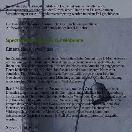
Im Rahmen der Vertragsdurchführung können in Ausnahmefällen auch
Auftragsverarbeiter außerhalb der Europäischen Union zum Einsatz kommen.
Vereinbarungen zur Auftragsdatenverarbeitung werden in jedem Fall geschlossen.
Die Dauer der Datenspeicherung richtet sich nach den gesetzlichen
Aufbewahrungspflichten und beträgt in der Regel 10 Jahre.
Spezifische Angaben zur Webseite
Einsatz eines Newsletters
Im Rahmen der Registrierung unseres Newsletters teilen Sie uns Ihre E-Mail-Adresse
und optional weitere Daten mit. Diese Angaben verwenden wir ausschließlich, um
Ihnen den Newsletter zuzusenden. Ihre bei der Newsletter-Anmeldung eingegebenen
Daten bleiben bei uns gespeichert, bis Sie sich wieder von unserem Newsletter
abmelden. Eine Abmeldung ist jederzeit über den dafür vorgesehenen Link im
Newsletter oder eine entsprechende Mitteilung an uns möglich. Mit der Abmeldung
widersprechen Sie der Nutzung Ihrer E-Mail-Adresse.
Ihre E-Mailadresse, die wir im Zusammenhang mit dem Verkauf einer Ware oder
Dienstleistung erhalten, nutzen wir darüber hinaus ausschließlich für Direktwerbung
in Form unseres Newsletters für eigene ähnliche Waren oder Dienstleistungen, wie die
von Ihnen bestellten, sofern Sie dieser Verwendung nicht widersprochen haben. Sie
können der Verwendung Ihrer E-Mail-Adresse jederzeit widersprechen, ohne dass
hierfür andere als die Übermittlungskosten nach den Basistarifen entstehen. Ihr
Widerspruch (und damit die Abbestellung unseres Newsletters) kann durch
entsprechende Nachricht an unsere E-Mail-Adresse (siehe Impressum) ausgeübt
werden.
Server-Log-Files