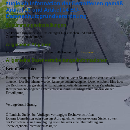
zugleich Information der Betroffenen gemäß
Artikel 13 und Artikel 14 EU-
Datenschutzgrundverordnung
Zustimmungseinstellungen
Sie können Ihre aktuellen Einstellungen hier einsehen und ändern:
Zustimmungseinstellungen
Allgemeine Angaben
Die Angaben zur verantwortlichen Stelle finden Sie im
Impressum
.
Allgemeine Datenverarbeitungs-Informationen
Betroffene Daten:
Personenbezogene Daten werden nur erhoben, wenn Sie uns diese von sich aus
mitteilen. Darüber hinaus werden keine personenbezogenen Daten erhoben. Eine über
die Reichweite der gesetzlichen Erlaubnistatbestände hinausgehende Verarbeitung
Ihrer personenbezogenen Daten erfolgt nur auf Grundlage Ihrer ausdrücklichen
Einwilligung.
Vertragsdurchführung.
Öffentliche Stellen bei Vorliegen vorrangiger Rechtsvorschriften.
Externe Dienstleister oder sonstige Auftragnehmer. Weitere externe Stellen soweit
der Betroffene seine Einwilligung erteilt hat oder eine Übermittlung aus
überwiegendem Interesse zulässig ist.